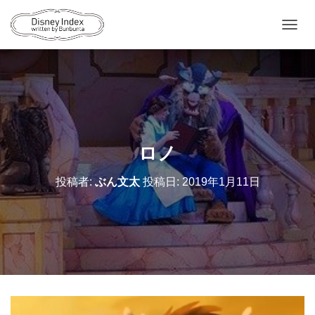
ナ
ビ
ゲ
ー
シ
ョ
ン
を
切
ロノ
り
替
投稿者:
ぶん文太
投稿日:
2019年1月11日
え