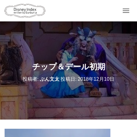
ナ
ビ
ゲ
ー
シ
ョ
ン
を
切
チップ＆デール初期
り
替
投稿者:
ぶん文太
投稿日:
2018年12月10日
え