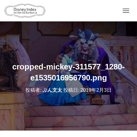
ナ
ビ
ゲ
ー
シ
ョ
ン
を
切
cropped-mickey-311577_1280-
り
替
e1535016956790.png
え
投稿者:
ぶん文太
投稿日:
2019年2月3日