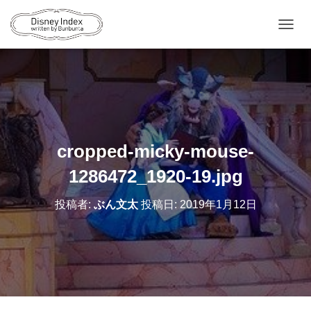
ナ
ビ
ゲ
ー
シ
ョ
ン
を
切
cropped-micky-mouse-
り
替
1286472_1920-19.jpg
え
投稿者:
ぶん文太
投稿日:
2019年1月12日