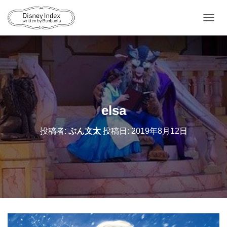
ナ
ビ
ゲ
ー
シ
ョ
ン
を
切
elsa
り
替
投稿者:
ぶん文太
投稿日:
2019年8月12日
え