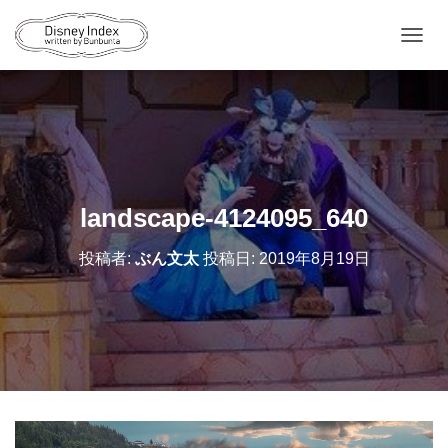
ナ
ビ
ゲ
ー
シ
ョ
ン
を
切
landscape-4124095_640
り
替
投稿者:
ぶん文太
投稿日:
2019年8月19日
え