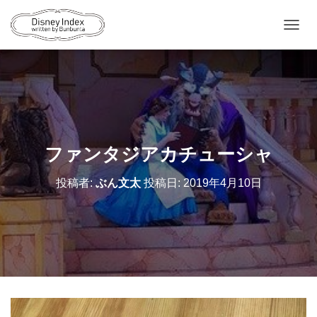
ナ
ビ
ゲ
ー
シ
ョ
ン
を
切
ファンタジアカチューシャ
り
替
投稿者:
ぶん文太
投稿日:
2019年4月10日
え