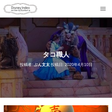
ナ
ビ
ゲ
ー
シ
ョ
ン
を
切
タコ職人
り
替
投稿者:
ぶん文太
投稿日:
2020年4月10日
え