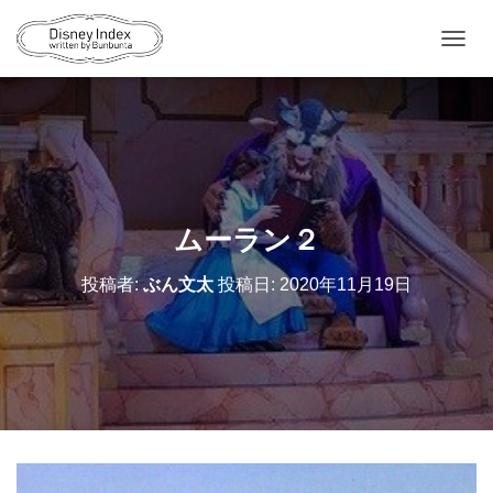
ナ
ビ
ゲ
ー
シ
ョ
ン
を
切
ムーラン２
り
替
投稿者:
ぶん文太
投稿日:
2020年11月19日
え