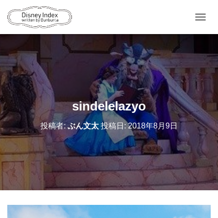
ナ
ビ
ゲ
ー
シ
ョ
ン
を
切
sindelelazyo
り
替
投稿者:
ぶん文太
投稿日:
2018年8月9日
え