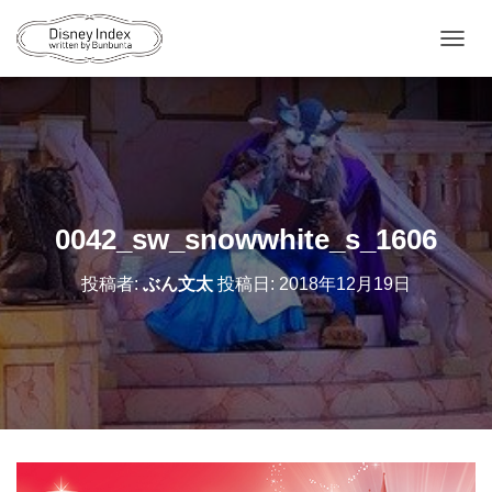
ナ
ビ
ゲ
ー
シ
ョ
ン
を
切
0042_sw_snowwhite_s_1606
り
替
投稿者:
ぶん文太
投稿日:
2018年12月19日
え