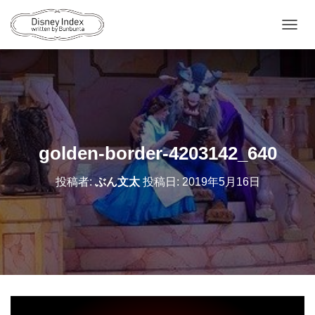
ナ
ビ
ゲ
ー
シ
ョ
ン
を
切
golden-border-4203142_640
り
替
投稿者:
ぶん文太
投稿日:
2019年5月16日
え