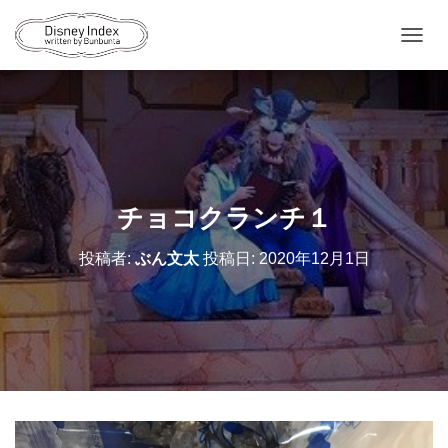
ナ
ビ
ゲ
ー
シ
ョ
ン
を
切
チョコクランチ１
り
替
投稿者:
ぶん文太
投稿日:
2020年12月1日
え