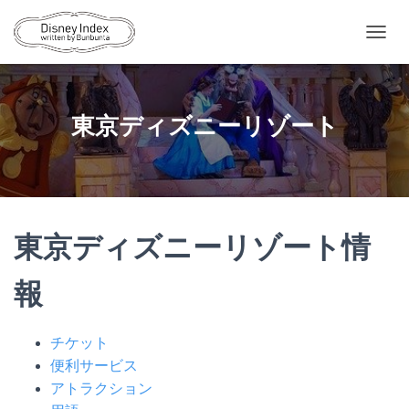
ナ
ビ
ゲ
ー
シ
東京ディズニーリゾート
ョ
ン
を
切
り
替
え
東京ディズニーリゾート情
報
チケット
便利サービス
アトラクション