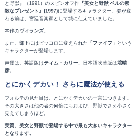
と野獣』（
1991
）のスピンオフ作
『美女と野獣
ベルの素
敵なプレゼント』
(1997)
に登場するキャラクター。姿が変
わる前は、宮廷音楽家として城に仕えていました。
本作の
ヴィランズ
。
また、部下にはピッコロに変えられた
「ファイフ」
という
キャラクターが登場します。
声優は、英語版は
ティム・カリー
、日本語吹替版は
壌晴
彦
。
とにかくデカい！ さらに魔法が使える
フォルテの見た目は、とにかくデカいの一言につきます。
その大きさは他の者の何倍にもおよび、野獣でさえ小さく
見えてしまうほど。
実質、美女と野獣で登場する中で最も大きいキャラクター
となります。