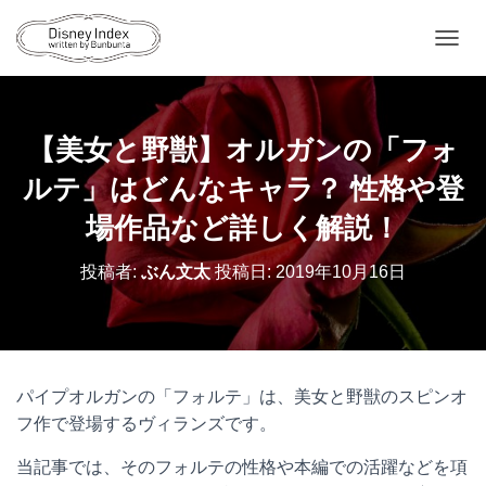
ナ
ビ
ゲ
ー
シ
【美女と野獣】オルガンの「フォ
ョ
ン
ルテ」はどんなキャラ？ 性格や登
を
切
場作品など詳しく解説！
り
替
投稿者:
ぶん文太
投稿日:
2019年10月16日
え
パイプオルガンの「フォルテ」は、美女と野獣のスピンオ
フ作で登場するヴィランズです。
当記事では、そのフォルテの性格や本編での活躍などを項