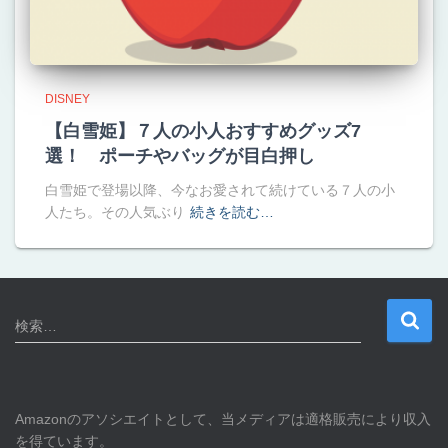
DISNEY
【白雪姫】７人の小人おすすめグッズ7
選！ ポーチやバッグが目白押し
白雪姫で登場以降、今なお愛されて続けている７人の小
人たち。その人気ぶり
続きを読む…
検
検索…
索
:
Amazonのアソシエイトとして、当メディアは適格販売により収入
を得ています。