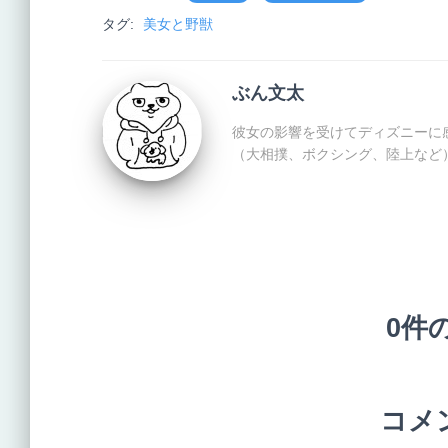
タグ:
美女と野獣
ぶん文太
彼女の影響を受けてディズニーに
（大相撲、ボクシング、陸上など
0件
コメ