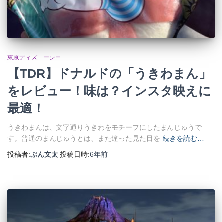
東京ディズニーシー
【TDR】ドナルドの「うきわまん」
をレビュー！味は？インスタ映えに
最適！
うきわまんは、文字通りうきわをモチーフにしたまんじゅうで
す。普通のまんじゅうとは、また違った見た目を
続きを読む…
投稿者:
ぶん文太
投稿日時:
6年
前