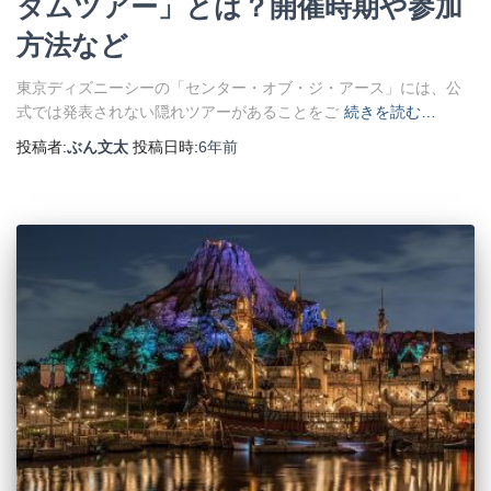
タムツアー」とは？開催時期や参加
方法など
東京ディズニーシーの「センター・オブ・ジ・アース」には、公
式では発表されない隠れツアーがあることをご
続きを読む…
投稿者:
ぶん文太
投稿日時:
6年
前