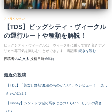
アトラクション
【TDS】ビッグシティ・ヴィークル
の運行ルートや種類を解説！
ビッグシティ・ヴィークルは、ヴィークルに乗って古き良きアメ
リカの雰囲気を楽しむことができます。当記事
続きを読む…
投稿者:
ぶん文太
投稿日時:
6年
前
最近の投稿
【TDL】「美女と野獣”魔法のものがたり”」をレビュー！ 楽し
むためには？
【Disney】シンデレラ城の高さはどのくらい？ モデルの高さ
は？