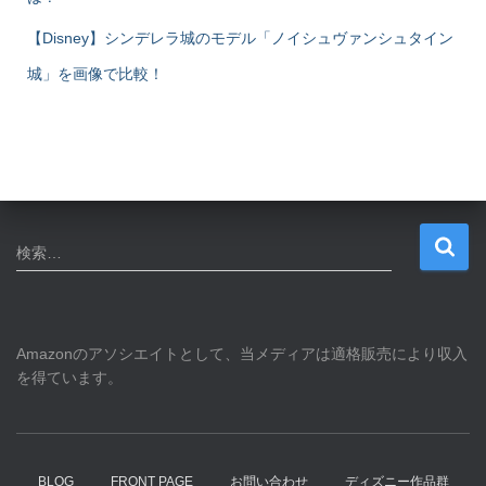
【Disney】シンデレラ城のモデル「ノイシュヴァンシュタイン
城」を画像で比較！
検
検索…
索
:
Amazonのアソシエイトとして、当メディアは適格販売により収入
を得ています。
BLOG
FRONT PAGE
お問い合わせ
ディズニー作品群