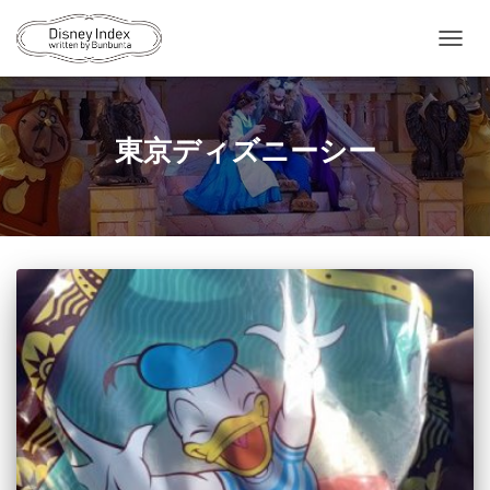
ナ
ビ
ゲ
ー
シ
東京ディズニーシー
ョ
ン
を
切
り
替
え