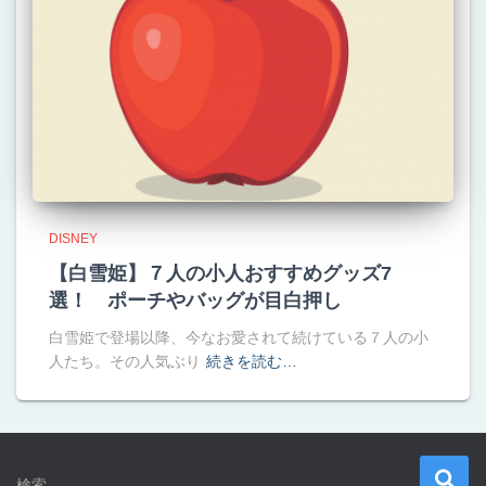
DISNEY
【白雪姫】７人の小人おすすめグッズ7
選！ ポーチやバッグが目白押し
白雪姫で登場以降、今なお愛されて続けている７人の小
人たち。その人気ぶり
続きを読む…
検
検索…