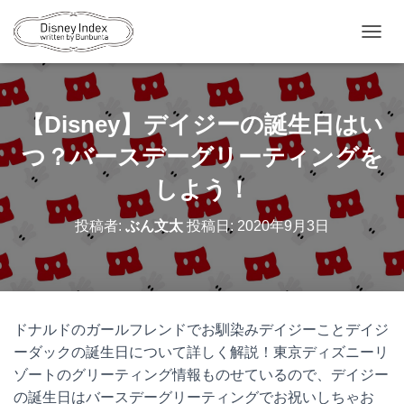
ナ
ビ
ゲ
ー
シ
【Disney】デイジーの誕生日はい
ョ
ン
つ？バースデーグリーティングを
を
切
しよう！
り
替
投稿者:
ぶん文太
投稿日:
2020年9月3日
え
ドナルドのガールフレンドでお馴染みデイジーことデイジ
ーダックの誕生日について詳しく解説！東京ディズニーリ
ゾートのグリーティング情報ものせているので、デイジー
の誕生日はバースデーグリーティングでお祝いしちゃお