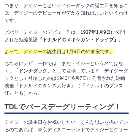
つまり、デイジーもといデイジーダックの誕生日を知るに
は、デイジーのデビュー作が何かを知ればよいというわけ
です。
ズバリ！デイジーのデビュー作は、
1937
年
1
月
9
日
に公開
された短編英語
『ドナルドのメキシカン・ドライブ』。
よって、デイジーの誕生日は1月9日のやぎ座です。
ちなみにデビュー作では、まだデイジーという名ではな
く、
「ドンナダック」
として登場しています。デイジーダ
ックとして登場したのは
1940
年
6
月
7
日に公開された短編
映画『ドナルドのダンス大好き』（『ドナルドのダンス
狂』とも）から。
TDL
でバースデーグリーティング！
デイジーの誕生日をお祝いしたい！そんな思いを抱いてい
るのであれば、東京ディズニーランドでデイジーとグリー