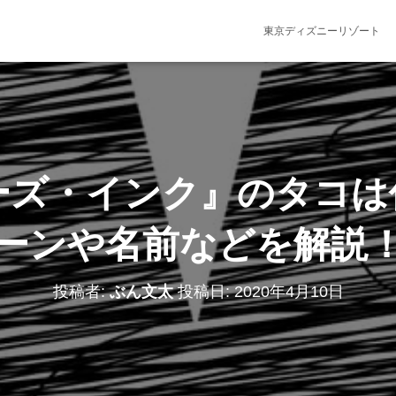
東京ディズニーリゾート
ーズ・インク』のタコは
ーンや名前などを解説
投稿者:
ぶん文太
投稿日:
2020年4月10日