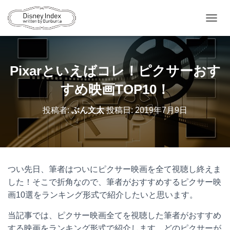
ナ
ビ
ゲ
ー
シ
Pixarといえばコレ！ピクサーおす
ョ
ン
すめ映画TOP10！
を
切
投稿者:
ぶん文太
投稿日:
2019年7月9日
り
替
え
つい先日、筆者はついにピクサー映画を全て視聴し終えま
した！そこで折角なので、筆者がおすすめするピクサー映
画
10
選をランキング形式で紹介したいと思います。
当記事では、ピクサー映画全てを視聴した筆者がおすすめ
する映画をランキング形式で紹介します。どのピクサーが