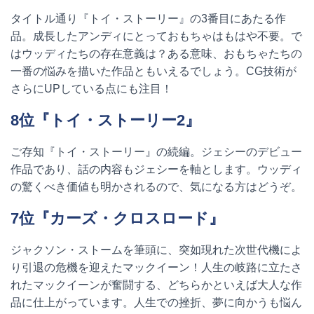
タイトル通り『トイ・ストーリー』の
3
番目にあたる作
品。成長したアンディにとっておもちゃはもはや不要。で
はウッディたちの存在意義は？ある意味、おもちゃたちの
一番の悩みを描いた作品ともいえるでしょう。
CG
技術が
さらに
UP
している点にも注目！
8
位『トイ・ストーリー
2
』
ご存知『トイ・ストーリー』の続編。ジェシーのデビュー
作品であり、話の内容もジェシーを軸とします。ウッディ
の驚くべき価値も明かされるので、気になる方はどうぞ。
7
位『カーズ・クロスロード』
ジャクソン・ストームを筆頭に、突如現れた次世代機によ
り引退の危機を迎えたマックイーン！人生の岐路に立たさ
れたマックイーンが奮闘する、どちらかといえば大人な作
品に仕上がっています。人生での挫折、夢に向かうも悩ん