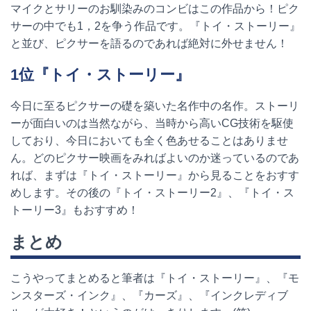
マイクとサリーのお馴染みのコンビはこの作品から！ピク
サーの中でも
1
，
2
を争う作品です。『トイ・ストーリー』
と並び、ピクサーを語るのであれば絶対に外せません！
1
位『トイ・ストーリー』
今日に至るピクサーの礎を築いた名作中の名作。ストーリ
ーが面白いのは当然ながら、当時から高い
CG
技術を駆使
しており、今日においても全く色あせることはありませ
ん。どのピクサー映画をみればよいのか迷っているのであ
れば、まずは『トイ・ストーリー』から見ることをおすす
めします。その後の『トイ・ストーリー
2
』、『トイ・ス
トーリー
3
』もおすすめ！
まとめ
こうやってまとめると筆者は『トイ・ストーリー』、『モ
ンスターズ・インク』、『カーズ』、『インクレディブ