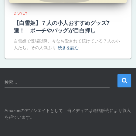
DISNEY
【白雪姫】７人の小人おすすめグッズ7
選！ ポーチやバッグが目白押し
白雪姫で登場以降、今なお愛されて続けている７人の小
人たち。その人気ぶり
続きを読む…
検
検索…
索
:
Amazonのアソシエイトとして、当メディアは適格販売により収入
を得ています。