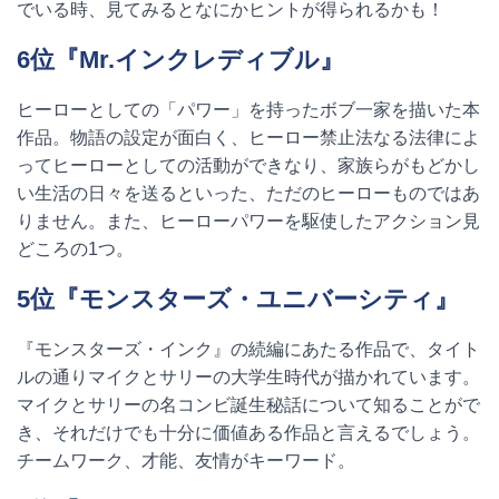
でいる時、見てみるとなにかヒントが得られるかも！
6
位『
Mr.
インクレディブル』
ヒーローとしての「パワー」を持ったボブ一家を描いた本
作品。物語の設定が面白く、ヒーロー禁止法なる法律によ
ってヒーローとしての活動ができなり、家族らがもどかし
い生活の日々を送るといった、ただのヒーローものではあ
りません。また、ヒーローパワーを駆使したアクション見
どころの
1
つ。
5
位『モンスターズ・ユニバーシティ』
『モンスターズ・インク』の続編にあたる作品で、タイト
ルの通りマイクとサリーの大学生時代が描かれています。
マイクとサリーの名コンビ誕生秘話について知ることがで
き、それだけでも十分に価値ある作品と言えるでしょう。
チームワーク、才能、友情がキーワード。