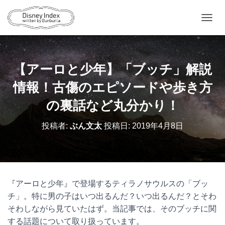
ナ
ビ
ゲ
ー
シ
【アーロと少年】「ブッチ」解説
ョ
ン
情報！古傷のエピソードや歩き方
を
切
の裏話など丸分かり！
り
替
投稿者:
ぶん文太
投稿日:
2019年4月8日
え
『アーロと少年』で登場するティラノサウルスの「ブッ
チ」。特に男の子はいつ出るんだ？いつ出るんだ？とそわ
そわしながら見ていたはず。当記事では、そのブッチに関
する話題について取り扱っています。