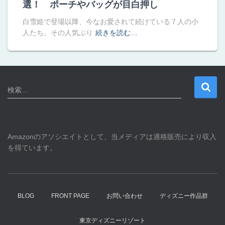
選！ ポーチやバッグが目白押し
白雪姫で登場以降、今なお愛されて続けている７人の小
人たち。その人気ぶり
続きを読む…
検
検索…
索
:
Amazonのアソシエイトとして、当メディアは適格販売により収入
を得ています。
BLOG
FRONT PAGE
お問い合わせ
ディズニー作品群
東京ディズニーリゾート