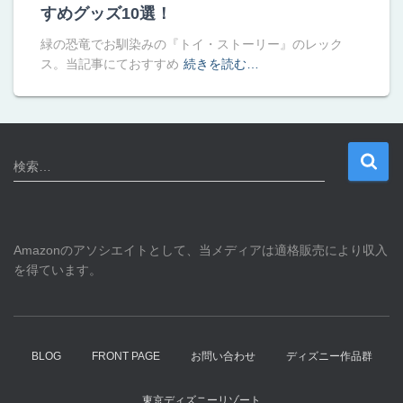
すめグッズ10選！
緑の恐竜でお馴染みの『トイ・ストーリー』のレック
ス。当記事にておすすめ
続きを読む…
検
検索…
索
:
Amazonのアソシエイトとして、当メディアは適格販売により収入
を得ています。
BLOG
FRONT PAGE
お問い合わせ
ディズニー作品群
東京ディズニーリゾート