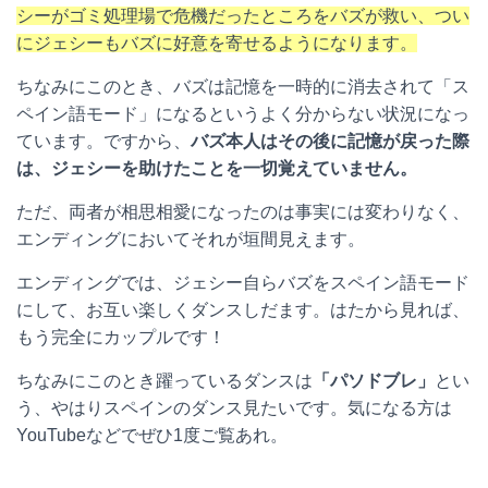
シーがゴミ処理場で危機だったところをバズが救い、つい
にジェシーもバズに好意を寄せるようになります。
ちなみにこのとき、バズは記憶を一時的に消去されて「ス
ペイン語モード」になるというよく分からない状況になっ
ています。ですから、
バズ本人はその後に記憶が戻った際
は、ジェシーを助けたことを一切覚えていません。
ただ、両者が相思相愛になったのは事実には変わりなく、
エンディングにおいてそれが垣間見えます。
エンディングでは、ジェシー自らバズをスペイン語モード
にして、お互い楽しくダンスしだます。はたから見れば、
もう完全にカップルです！
ちなみにこのとき躍っているダンスは
「パソドブレ」
とい
う、やはりスペインのダンス見たいです。気になる方は
YouTube
などでぜひ
1
度ご覧あれ。