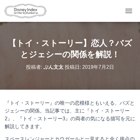
ナ
ビ
ゲ
ー
シ
【トイ・ストーリー】恋人？バズ
ョ
ン
とジェシーの関係を解説！
を
切
投稿者:
ぶん文太
投稿日:
2019年7月2日
り
替
え
『トイ・ストーリー』の唯一の恋模様ともいえる、バズと
ジェシーの関係。当記事では、主に『トイ・ストーリー
2
』、『トイ・ストーリー
3
』の両者の気になる描写を元に
解説してきます。
スペースレンジャーとカウガールと一見すると全く接点の