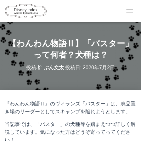
ナ
ビ
ゲ
ー
シ
【わんわん物語Ⅱ】「バスター」
ョ
ン
って何者？犬種は？
を
切
投稿者:
ぶん文太
投稿日:
2020年7月2日
り
替
え
『わんわん物語Ⅱ』のヴィランズ「バスター」は、廃品置
き場のリーダーとしてスキャンプを陥れようとします。
当記事では、「バスター」の犬種等を踏まえつつ詳しく解
説しています。気になった方はどうぞ寄ってってくださ
い！