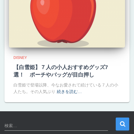
DISNEY
【白雪姫】７人の小人おすすめグッズ7
選！ ポーチやバッグが目白押し
白雪姫で登場以降、今なお愛されて続けている７人の小
人たち。その人気ぶり
続きを読む…
検
検索…
索