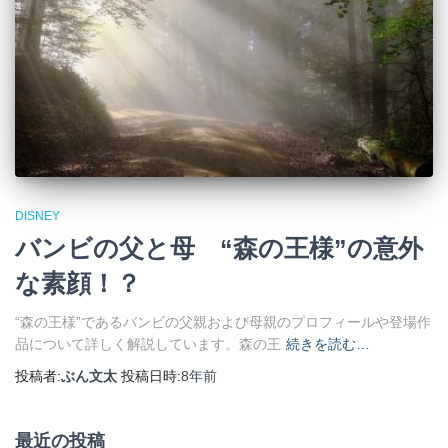
DISNEY
バンビの父と母 “森の王様”の意外
な素顔！？
“森の王様”であるバンビの父親および母親のプロフィールや登場作
品について詳しく解説しています。森の王
続きを読む…
投稿者:
ぶん文太
投稿日時:
8年
前
最近の投稿