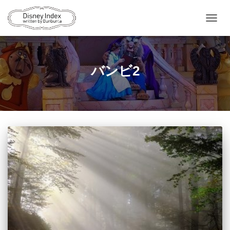
ナ
ビ
ゲ
ー
シ
バンビ2
ョ
ン
を
切
り
替
え