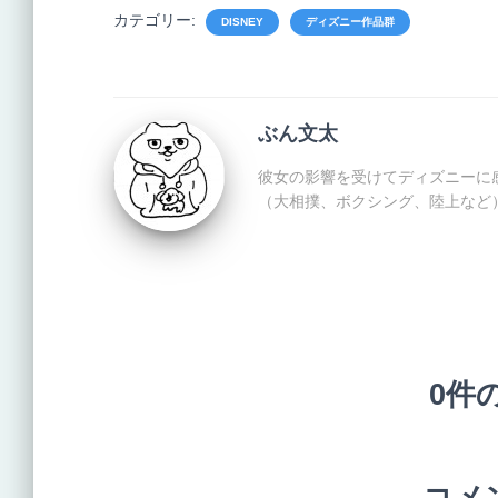
カテゴリー:
DISNEY
ディズニー作品群
ぶん文太
彼女の影響を受けてディズニーに
（大相撲、ボクシング、陸上など
0件
コメ