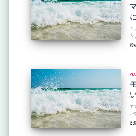
タ
大
投
PI
モ
か
投