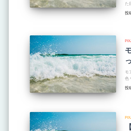
た
投
PI
モ
色
投
PI