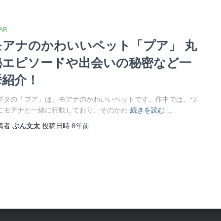
XAR
モアナのかわいいペット「プア」 丸
秘エピソードや出会いの秘密など一
挙紹介！
ブタの「プア」は、モアナのかわいいペットです。作中では、つ
にモアナと一緒に行動しており、そのかわ
続きを読む…
稿者:
ぶん文太
投稿日時:
8年
前