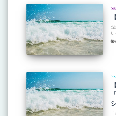
DI
当
し
投
PI
「