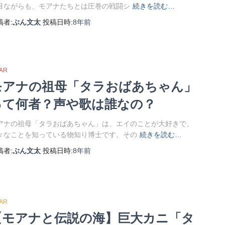
目ながらも、モアナたちとは圧巻の戦闘シ
続きを読む…
稿者:
ぶん文太
投稿日時:
8年
前
XAR
モアナの祖母「タラおばあちゃん」
って何者？声や歌は誰なの？
アナの祖母「タラおばあちゃん」は、エイのことが大好きで、
々なことを知っている物知り博士です。その
続きを読む…
稿者:
ぶん文太
投稿日時:
8年
前
XAR
【モアナと伝説の海】巨大カニ「タ