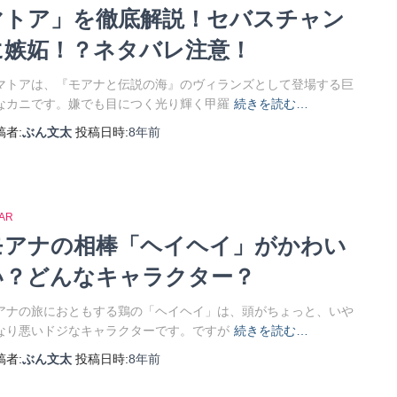
マトア」を徹底解説！セバスチャン
に嫉妬！？ネタバレ注意！
マトアは、『モアナと伝説の海』のヴィランズとして登場する巨
なカニです。嫌でも目につく光り輝く甲羅
続きを読む…
稿者:
ぶん文太
投稿日時:
8年
前
XAR
モアナの相棒「ヘイヘイ」がかわい
い？どんなキャラクター？
アナの旅におともする鶏の「ヘイヘイ」は、頭がちょっと、いや
なり悪いドジなキャラクターです。ですが
続きを読む…
稿者:
ぶん文太
投稿日時:
8年
前