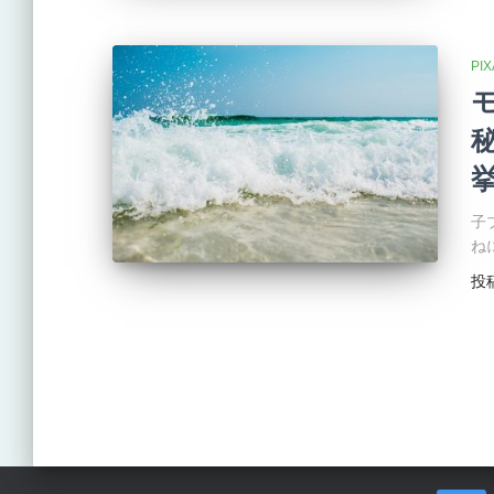
PI
子
ね
投