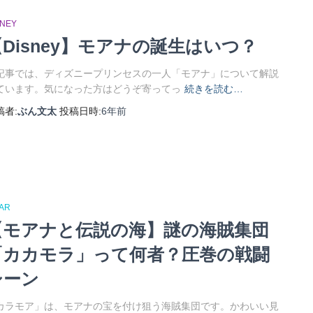
SNEY
【Disney】モアナの誕生はいつ？
記事では、ディズニープリンセスの一人「モアナ」について解説
ています。気になった方はどうぞ寄ってっ
続きを読む…
稿者:
ぶん文太
投稿日時:
6年
前
XAR
【モアナと伝説の海】謎の海賊集団
「カカモラ」って何者？圧巻の戦闘
シーン
カラモア」は、モアナの宝を付け狙う海賊集団です。かわいい見