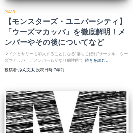
PIXAR
【モンスターズ・ユニバーシティ】
「ウーズマカッパ」を徹底解明！メ
ンバーやその後についてなど
マイクとサリーも加入することになる“落ちこぼれ”サークル「ウー
ズマカッパ」。メンバーもかなり個性的で
続きを読む…
投稿者:
ぶん文太
投稿日時:
7年
前