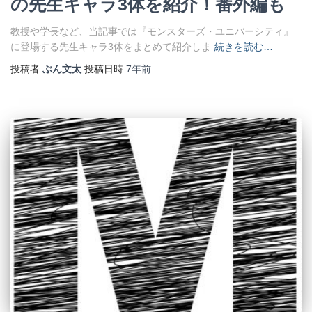
の先生キャラ3体を紹介！番外編も
教授や学長など、当記事では『モンスターズ・ユニバーシティ』
に登場する先生キャラ3体をまとめて紹介しま
続きを読む…
投稿者:
ぶん文太
投稿日時:
7年
前