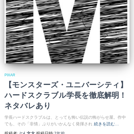
PIXAR
【モンスターズ・ユニバーシティ】
ハードスクラブル学長を徹底解明！
ネタバレあり
学長ハードスクラブルは、とっても怖い伝説の怖がらせ屋。作中
でも、その「非情」ぶりがいかんなく発揮され
続きを読む…
投稿者:
ぶん文太
投稿日時:
7年
前