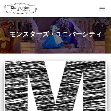
ナ
ビ
ゲ
ー
シ
モンスターズ・ユニバーシティ
ョ
ン
を
切
り
替
え