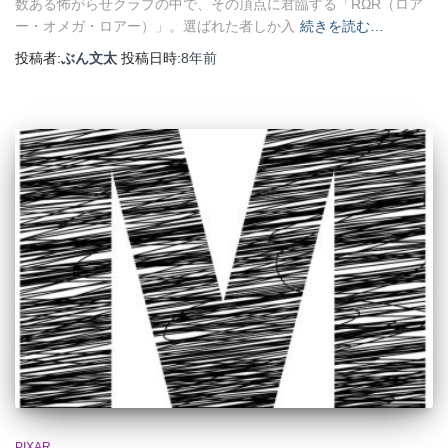
数ある怖がらせクラブの中で、その頂点に君臨する「RΩR（ロア
ー・オメガ・ロアー）」。選ばれた者しか入
続きを読む…
投稿者:
ぶん文太
投稿日時:
8年
前
PIXAR