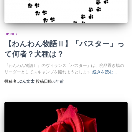
DISNEY
【わんわん物語Ⅱ】「バスター」っ
て何者？犬種は？
『わんわん物語Ⅱ』のヴィランズ「バスター」は、廃品置き場の
リーダーとしてスキャンプを陥れようとします
続きを読む…
投稿者:
ぶん文太
投稿日時:
6年
前