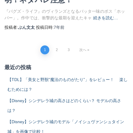
『バグズ・ライフ』のヴィランズとなるバッタ一味のボス「ホッ
パー」。作中では、衝撃的な最期を迎えたキャ
続きを読む…
投稿者:
ぶん文太
投稿日時:
7年
前
投
1
2
3
次へ
稿
最近の投稿
ナ
【TDL】「美女と野獣”魔法のものがたり”」をレビュー！ 楽し
むためには？
ビ
【Disney】シンデレラ城の高さはどのくらい？ モデルの高さ
ゲ
は？
ー
【Disney】シンデレラ城のモデル「ノイシュヴァンシュタイン
シ
城」を画像で比較！