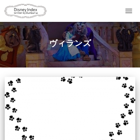
ナ
ビ
ゲ
ー
シ
ヴィランズ
ョ
ン
を
切
り
替
え