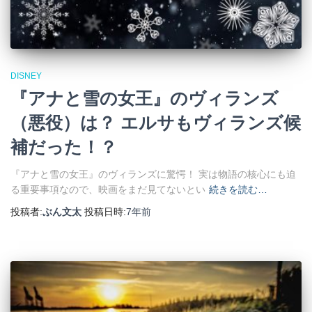
DISNEY
『アナと雪の女王』のヴィランズ
（悪役）は？ エルサもヴィランズ候
補だった！？
『アナと雪の女王』のヴィランズに驚愕！ 実は物語の核心にも迫
る重要事項なので、映画をまだ見てないとい
続きを読む…
投稿者:
ぶん文太
投稿日時:
7年
前