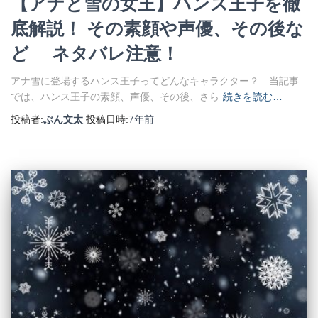
【アナと雪の女王】ハンス王子を徹
底解説！ その素顔や声優、その後な
ど ネタバレ注意！
アナ雪に登場するハンス王子ってどんなキャラクター？ 当記事
では、ハンス王子の素顔、声優、その後、さら
続きを読む…
投稿者:
ぶん文太
投稿日時:
7年
前